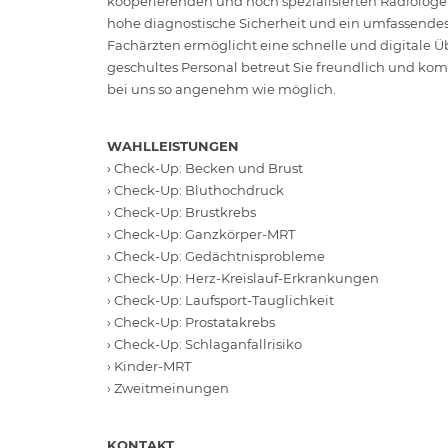
kooperierenden und hoch spezialisierten Radiologe
hohe diagnostische Sicherheit und ein umfassendes
Fachärzten ermöglicht eine schnelle und digitale 
geschultes Personal betreut Sie freundlich und ko
bei uns so angenehm wie möglich.
WAHLLEISTUNGEN
› Check-Up: Becken und Brust
› Check-Up: Bluthochdruck
› Check-Up: Brustkrebs
› Check-Up: Ganzkörper-MRT
› Check-Up: Gedächtnisprobleme
› Check-Up: Herz-Kreislauf-Erkrankungen
› Check-Up: Laufsport-Tauglichkeit
› Check-Up: Prostatakrebs
› Check-Up: Schlaganfallrisiko
› Kinder-MRT
› Zweitmeinungen
KONTAKT