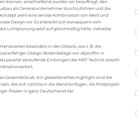
en können, anschließend wurden wir beauftragt, den
ausbau als Generalunternehmer durchzuführen und die
skonzept sieht eine seriöse Kombination von Weiß und
ate Design vor: Es erstreckt sich konsequent vom
ie Lichtplanung setzt auf gleichmäßig helle, indirekte
andwerker besonders in den Details, wie z. B. die
azierfähiger Design-Bodenbeläge von objectflor in
 das parallel ablaufende Einbringen der MRT-Technik sowohl
dinationsarbeit.
 Gesamtbild ab. Ein gestalterisches Highlight sind die
, die sich nahtlos in die Wand einfügen. Als Pilotprojekt
rtiger Praxen in ganz Deutschland dar.