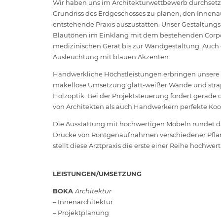
Wir haben uns im Architekturwettbewerb durchsetz
Grundriss des Erdgeschosses zu planen, den Innen
entstehende Praxis auszustatten. Unser Gestaltung
Blautönen im Einklang mit dem bestehenden Corpor
medizinischen Gerät bis zur Wandgestaltung. Auch d
Ausleuchtung mit blauen Akzenten.
Handwerkliche Höchstleistungen erbringen unsere H
makellose Umsetzung glatt-weißer Wände und strap
Holzoptik. Bei der Projektsteuerung fordert gerade
von Architekten als auch Handwerkern perfekte Koor
Die Ausstattung mit hochwertigen Möbeln rundet das
Drucke von Röntgenaufnahmen verschiedener Pflanzen
stellt diese Arztpraxis die erste einer Reihe hochwe
LEISTUNGEN/UMSETZUNG
BOKA
Architektur
– Innenarchitektur
– Projektplanung