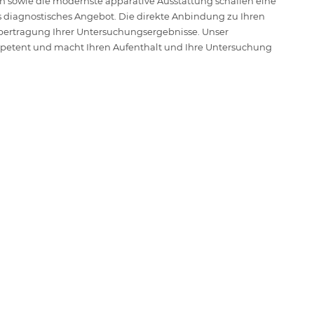
n sowie die modernste apparative Ausstattung schaffen eine
 diagnostisches Angebot. Die direkte Anbindung zu Ihren
Übertragung Ihrer Untersuchungsergebnisse. Unser
mpetent und macht Ihren Aufenthalt und Ihre Untersuchung