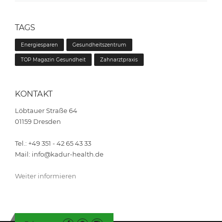
TAGS
Energiesparen
Gesundheitszentrum
TOP Magazin Gesundheit
Zahnarztpraxis
KONTAKT
Löbtauer Straße 64
01159 Dresden
Tel.: +49 351 - 42 65 43 33
Mail: info@kadur-health.de
Weiter informieren