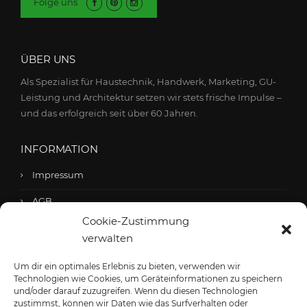
Folge uns
ÜBER UNS
Als Spezialist für Haustechnik, Handwerk, Marketing, GU-
Leistung und Architektur setzen wir stets frische Impulse –
und das erfolgreich seit über 60 Jahren.
INFORMATION
Impressum
AGB
Cookie-Zustimmung
Datenschutzerklärung
verwalten
Cookie-Richtlinie (EU)
Um dir ein optimales Erlebnis zu bieten, verwenden wir
Technologien wie Cookies, um Geräteinformationen zu speichern
und/oder darauf zuzugreifen. Wenn du diesen Technologien
KONTAKT
zustimmst, können wir Daten wie das Surfverhalten oder